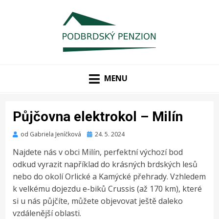
PENZION UPROSTŘED KRÁSNÉ PŘÍRODY CHKO BRDY
PODBRDSKÝ PENZION
MENU
Půjčovna elektrokol – Milín
Zveřejněno
od
Gabriela Jeníčková
24. 5. 2024
dne
Najdete nás v obci Milín, perfektní výchozí bod
odkud vyrazit například do krásných brdských lesů
nebo do okolí Orlické a Kamýcké přehrady. Vzhledem
k velkému dojezdu e-biků Crussis (až 170 km), které
si u nás půjčíte, můžete objevovat ještě daleko
vzdálenější oblasti.